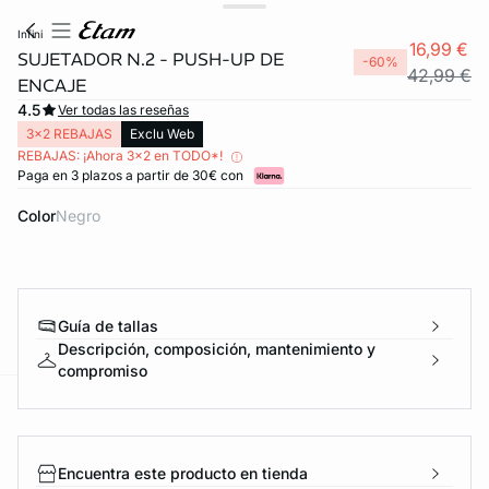
infini
16,99 €
SUJETADOR N.2 - PUSH-UP DE
-60%
42,99 €
ENCAJE
4.5
Ver todas las reseñas
3x2 REBAJAS
Exclu Web
REBAJAS: ¡Ahora 3x2 en TODO*!
Paga en 3 plazos a partir de 30€ con
Color
negro
Guía de tallas
Descripción, composición, mantenimiento y
compromiso
ard
question
Encuentra este producto en tienda