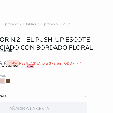
Sujetadores
FORMAS
Sujetadores Push-up
OR N.2 - EL PUSH-UP ESCOTE
CIADO CON BORDADO FLORAL
 reseñas
9 €
REBAJAS: ¡Ahora 3x2 en TODO*!
-54%
partir de 30€ con
lvado
alla
AÑADIR A LA CESTA