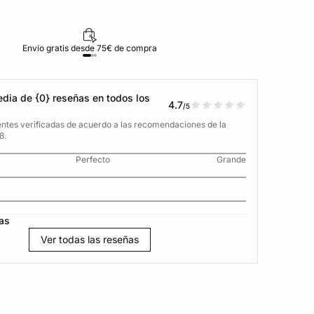
Envío gratis desde 75€ de compra
D
dia de {0} reseñas en todos los
4.7
/5
entes verificadas de acuerdo a las recomendaciones de la
8.
Perfecto
Grande
as
Ver todas las reseñas