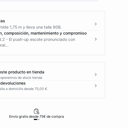
las
ide 1,75 m y lleva una talla 90B.
n, composición, mantenimiento y compromiso
N.2 - El push-up escote pronunciado con
al...
este producto en tienda
disponemos de stock tienda
 devoluciones
ita a domicilio desde 75,00 €.
Envío gratis desde 75€ de compra
D