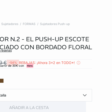
Sujetadores
FORMAS
Sujetadores Push-up
OR N.2 - EL PUSH-UP ESCOTE
CIADO CON BORDADO FLORAL
s reseñas
9 €
REBAJAS: ¡Ahora 3x2 en TODO*!
-54%
partir de 30€ con
alla
AÑADIR A LA CESTA