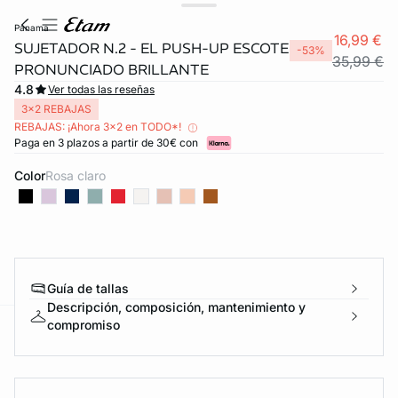
panama
16,99 €
SUJETADOR N.2 - EL PUSH-UP ESCOTE
-53%
35,99 €
PRONUNCIADO BRILLANTE
4.8
Ver todas las reseñas
3x2 REBAJAS
REBAJAS: ¡Ahora 3x2 en TODO*!
Paga en 3 plazos a partir de 30€ con
Color
rosa claro
Guía de tallas
Descripción, composición, mantenimiento y
compromiso
ard
question