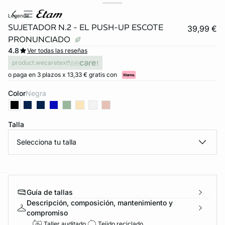
legende
SUJETADOR N.2 - EL PUSH-UP ESCOTE
39,99 €
PRONUNCIADO
4.8
Ver todas las reseñas
product.wecaretext
o paga en 3 plazos x 13,33 € gratis con
Color
negra
video
Talla
Selecciona tu talla
ard
question
Guía de tallas
Descripción, composición, mantenimiento y
compromiso
Taller auditado
Tejido reciclado