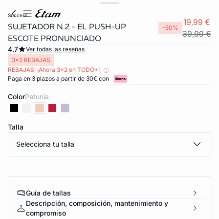
success
19,99 €
SUJETADOR N.2 - EL PUSH-UP
-50%
39,99 €
ESCOTE PRONUNCIADO
4.7
Ver todas las reseñas
3x2 REBAJAS
REBAJAS: ¡Ahora 3x2 en TODO*!
Paga en 3 plazos a partir de 30€ con
Color
petunia
Talla
FORT INVISIBLE
ubrir
Selecciona tu talla
ard
question
Guía de tallas
Descripción, composición, mantenimiento y
compromiso