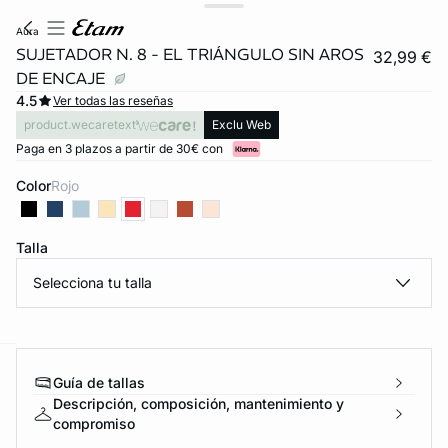
aura
SUJETADOR N. 8 - EL TRIÁNGULO SIN AROS
32,99 €
DE ENCAJE
4.5
Ver todas las reseñas
product.wecaretext
Exclu Web
Paga en 3 plazos a partir de 30€ con
Color
rojo
Talla
Selecciona tu talla
ard
question
Guía de tallas
Descripción, composición, mantenimiento y
compromiso