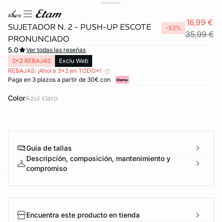
allure
16,99 €
SUJETADOR N. 2 - PUSH-UP ESCOTE
-53%
35,99 €
PRONUNCIADO
5.0
Ver todas las reseñas
3x2 REBAJAS
Exclu Web
REBAJAS: ¡Ahora 3x2 en TODO*!
Paga en 3 plazos a partir de 30€ con
Color
azul claro
FORT INVISIBLE
ubrir
Guía de tallas
Descripción, composición, mantenimiento y
compromiso
ard
question
Encuentra este producto en tienda