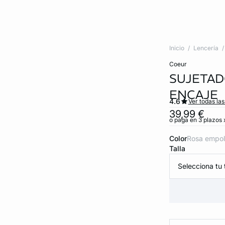
Inicio
Lencería
coeur
SUJETAD
ENCAJE
4.6
Ver todas la
39,99 €
o paga en 3 plazos x
Color
rosa empo
Talla
Selecciona tu t