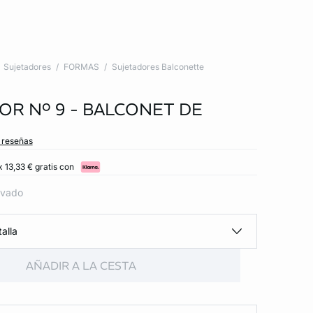
Sujetadores
FORMAS
Sujetadores Balconette
OR Nº 9 - BALCONET DE
s reseñas
 13,33 € gratis con
lvado
alla
AÑADIR A LA CESTA