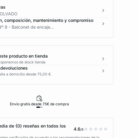
las
POLVADO
n, composición, mantenimiento y compromiso
º 9 - Balconet de encaje...
este producto en tienda
disponemos de stock tienda
 devoluciones
ita a domicilio desde 75,00 €.
Envío gratis desde 75€ de compra
D
dia de {0} reseñas en todos los
4.6
/5
entes verificadas de acuerdo a las recomendaciones de la