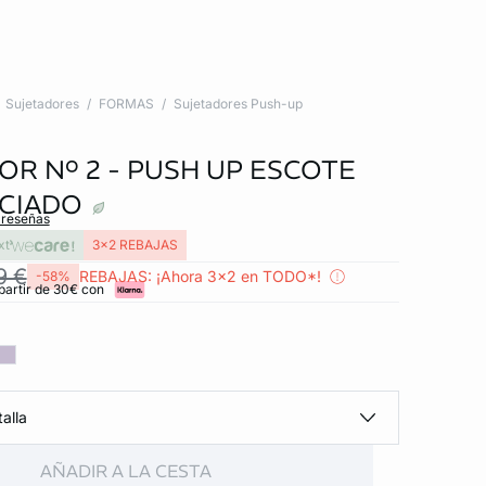
Sujetadores
FORMAS
Sujetadores Push-up
OR Nº 2 - PUSH UP ESCOTE
CIADO
 reseñas
xt
3x2 REBAJAS
9 €
REBAJAS: ¡Ahora 3x2 en TODO*!
-58%
partir de 30€ con
alla
AÑADIR A LA CESTA