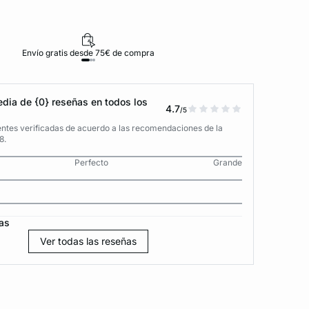
Envío gratis desde 75€ de compra
D
dia de {0} reseñas en todos los
4.7
/5
entes verificadas de acuerdo a las recomendaciones de la
8.
Perfecto
Grande
as
Ver todas las reseñas