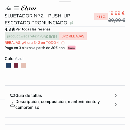
idole
19,99 €
SUJETADOR Nº 2 - PUSH-UP
-33%
29,99 €
ESCOTADO PRONUNCIADO
4.8
Ver todas las reseñas
product.wecaretext
3x2 REBAJAS
REBAJAS: ¡Ahora 3x2 en TODO*!
Paga en 3 plazos a partir de 30€ con
Color
azul
FORT INVISIBLE
ubrir
Guía de tallas
Descripción, composición, mantenimiento y
compromiso
ard
question