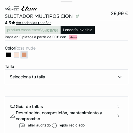
multiway
29,99 €
SUJETADOR MULTIPOSICIÓN
4.5
Ver todas las reseñas
product.wecaretext
Lencería invisible
Paga en 3 plazos a partir de 30€ con
Color
rosa nude
Talla
Selecciona tu talla
Guía de tallas
Descripción, composición, mantenimiento y
ard
question
compromiso
Taller auditado
Tejido reciclado