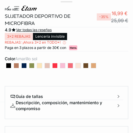
pure soft
16,99 €
SUJETADOR DEPORTIVO DE
-35%
25,99 €
MICROFIBRA
4.9
Ver todas las reseñas
3x2 REBAJAS
Lencería invisible
REBAJAS: ¡Ahora 3x2 en TODO*!
Paga en 3 plazos a partir de 30€ con
Color
amarillo sol
Guía de tallas
Descripción, composición, mantenimiento y
compromiso
ard
question