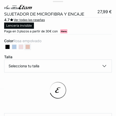
pure soft lace
27,99 €
SUJETADOR DE MICROFIBRA Y ENCAJE
4.7
Ver todas las reseñas
Lencería invisible
Paga en 3 plazos a partir de 30€ con
Color
rosa empolvado
Talla
Selecciona tu talla
ard
question