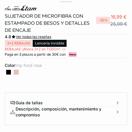
pure soft lace
SUJETADOR DE MICROFIBRA CON
16,99 €
-35%
ESTAMPADO DE BESOS Y DETALLES
25,99 €
DE ENCAJE
4.8
Ver todas las reseñas
3x2 REBAJAS
Lencería invisible
REBAJAS: ¡Ahora 3x2 en TODO*!
Paga en 3 plazos a partir de 30€ con
Color
imp fond rosa
Guía de tallas
Descripción, composición, mantenimiento y
ard
question
compromiso