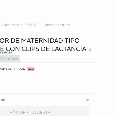
Sujetadores
FORMAS
Sujetadores sin aro
OR DE MATERNIDAD TIPO
E CON CLIPS DE LACTANCIA
 reseñas
xt
partir de 30€ con
alla
AÑADIR A LA CESTA