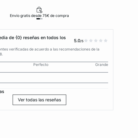
Envío gratis desde 75€ de compra
D
dia de {0} reseñas en todos los
5.0
/5
entes verificadas de acuerdo a las recomendaciones de la
8.
Perfecto
Grande
as
Ver todas las reseñas