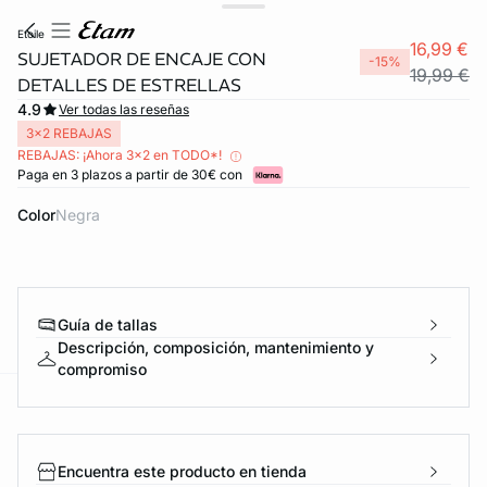
etoile
16,99 €
SUJETADOR DE ENCAJE CON
-15%
19,99 €
DETALLES DE ESTRELLAS
4.9
Ver todas las reseñas
3x2 REBAJAS
REBAJAS: ¡Ahora 3x2 en TODO*!
Paga en 3 plazos a partir de 30€ con
Color
negra
FORT INVISIBLE
ubrir
Guía de tallas
Descripción, composición, mantenimiento y
compromiso
ard
question
Encuentra este producto en tienda