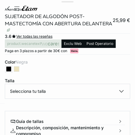
amande post op
SUJETADOR DE ALGODÓN POST-
25,99 €
MASTECTOMÍA CON ABERTURA DELANTERA
3.6
Ver todas las reseñas
product.wecaretext
Exclu Web
Post Operatorio
Paga en 3 plazos a partir de 30€ con
Color
negra
FORT INVISIBLE
Talla
ubrir
Selecciona tu talla
ard
question
Guía de tallas
Descripción, composición, mantenimiento y
compromiso