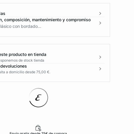
las
n, composición, mantenimiento y compromiso
lásico con bordado...
este producto en tienda
disponemos de stock tienda
 devoluciones
ita a domicilio desde 75,00 €.
Envío gratis desde 75€ de compra
D