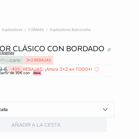
Sujetadores
FORMAS
Sujetadores Balconette
OR CLÁSICO CON BORDADO
 reseñas
xt
3x2 REBAJAS
9 €
REBAJAS: ¡Ahora 3x2 en TODO*!
-43%
partir de 30€ con
alla
AÑADIR A LA CESTA