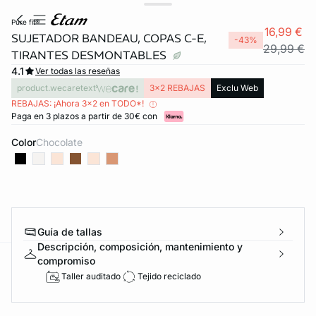
pure fit®
16,99 €
SUJETADOR BANDEAU, COPAS C-E,
-43%
29,99 €
TIRANTES DESMONTABLES
4.1
Ver todas las reseñas
product.wecaretext
3x2 REBAJAS
Exclu Web
REBAJAS: ¡Ahora 3x2 en TODO*!
Paga en 3 plazos a partir de 30€ con
Color
chocolate
Guía de tallas
Descripción, composición, mantenimiento y
compromiso
ard
question
Taller auditado
Tejido reciclado