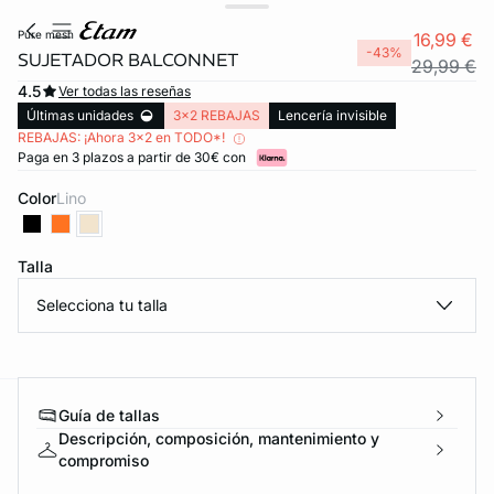
pure mesh
16,99 €
-43%
SUJETADOR BALCONNET
29,99 €
4.5
Ver todas las reseñas
Últimas unidades
3x2 REBAJAS
Lencería invisible
REBAJAS: ¡Ahora 3x2 en TODO*!
Paga en 3 plazos a partir de 30€ con
Color
lino
Talla
Selecciona tu talla
Guía de tallas
ard
question
Descripción, composición, mantenimiento y
compromiso