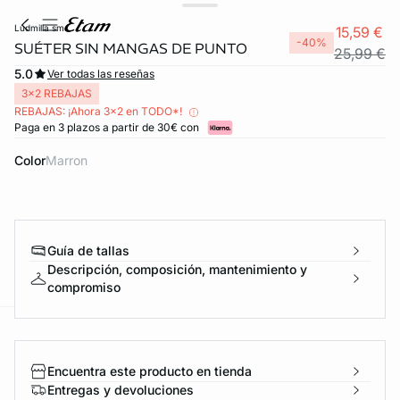
ludmilla sm
15,59 €
-40%
SUÉTER SIN MANGAS DE PUNTO
25,99 €
5.0
Ver todas las reseñas
3x2 REBAJAS
REBAJAS: ¡Ahora 3x2 en TODO*!
Paga en 3 plazos a partir de 30€ con
Color
marron
FORT INVISIBLE
Guía de tallas
ubrir
Descripción, composición, mantenimiento y
compromiso
ard
question
Encuentra este producto en tienda
Entregas y devoluciones