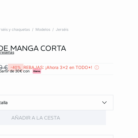
rséis y chaquetas
Modelos
Jerséis
DE MANGA CORTA
 reseñas
9 €
REBAJAS: ¡Ahora 3x2 en TODO*!
-40%
partir de 30€ con
alla
AÑADIR A LA CESTA