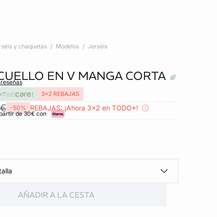
rséis y chaquetas
Modelos
Jerséis
CUELLO EN V MANGA CORTA
 reseñas
xt
3x2 REBAJAS
 €
REBAJAS: ¡Ahora 3x2 en TODO*!
-50%
partir de 30€ con
alla
AÑADIR A LA CESTA