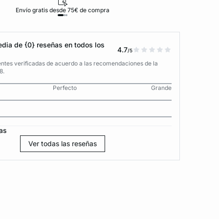
Envío gratis desde 75€ de compra
D
dia de {0} reseñas en todos los
4.7
/5
entes verificadas de acuerdo a las recomendaciones de la
8.
Perfecto
Grande
as
Ver todas las reseñas