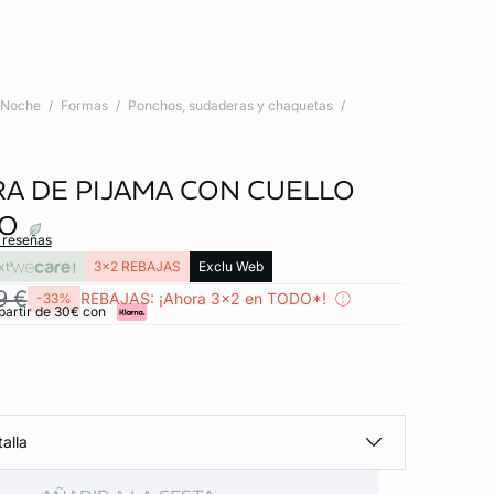
Noche
Formas
Ponchos, sudaderas y chaquetas
A DE PIJAMA CON CUELLO
O
s reseñas
xt
3x2 REBAJAS
Exclu Web
9 €
REBAJAS: ¡Ahora 3x2 en TODO*!
-33%
partir de 30€ con
alla