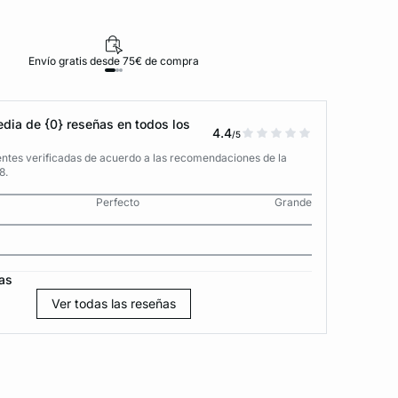
Envío gratis desde 75€ de compra
D
dia de {0} reseñas en todos los
4.4
/5
entes verificadas de acuerdo a las recomendaciones de la
8.
Perfecto
Grande
as
Ver todas las reseñas