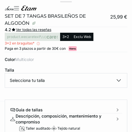
jackie
SET DE 7 TANGAS BRASILEÑOS DE
25,99 €
ALGODÓN
4.2
Ver todas las reseñas
product.wecaretext
3x2
Exclu Web
3x2 en braguitas*
Paga en 3 plazos a partir de 30€ con
Color
multicolor
Talla
Selecciona tu talla
Guía de tallas
ard
question
Descripción, composición, mantenimiento y
compromiso
Taller auditado
Tejido natural