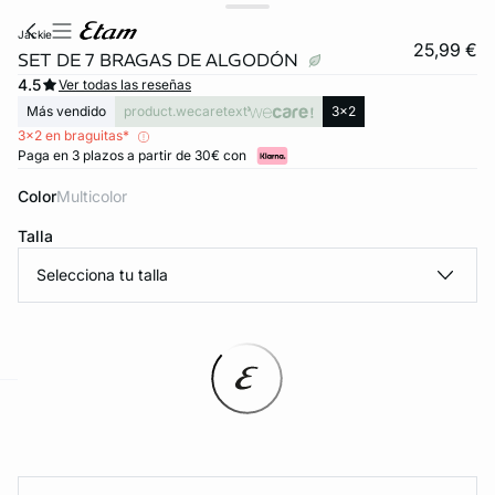
jackie
25,99 €
SET DE 7 BRAGAS DE ALGODÓN
4.5
Ver todas las reseñas
Más vendido
product.wecaretext
3x2
3x2 en braguitas*
Paga en 3 plazos a partir de 30€ con
Color
multicolor
Talla
Selecciona tu talla
ard
question