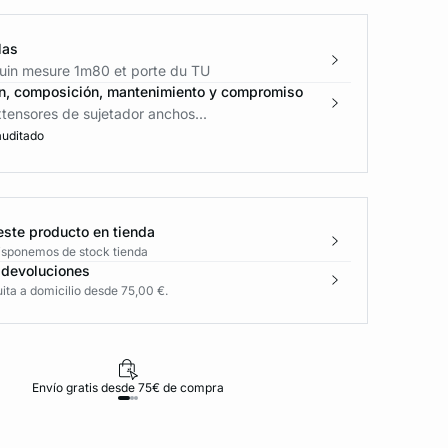
las
in mesure 1m80 et porte du TU
n, composición, mantenimiento y compromiso
tensores de sujetador anchos...
auditado
este producto en tienda
disponemos de stock tienda
 devoluciones
ita a domicilio desde 75,00 €.
Envío gratis desde 75€ de compra
D