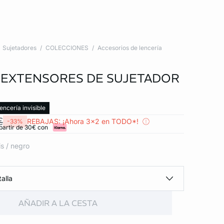
Sujetadores
COLECCIONES
Accesorios de lencería
3 EXTENSORES DE SUJETADOR
encería invisible
€
REBAJAS: ¡Ahora 3x2 en TODO*!
-33%
partir de 30€ con
is / negro
alla
AÑADIR A LA CESTA