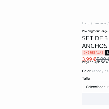
Inicio
Lencería
prolongateur large
SET DE 
ANCHOS
3x2 REBAJAS
L
3,99 €
5,99 
Paga en 3 plazos a 
Color
blanco / be
Talla
Selecciona tu t