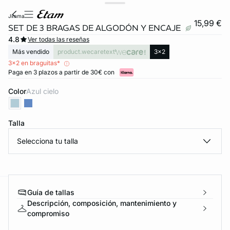
jimma
15,99 €
SET DE 3 BRAGAS DE ALGODÓN Y ENCAJE
4.8
Ver todas las reseñas
Más vendido
product.wecaretext
3x2
3x2 en braguitas*
Paga en 3 plazos a partir de 30€ con
Color
azul cielo
Talla
Selecciona tu talla
Guía de tallas
ard
question
Descripción, composición, mantenimiento y
compromiso