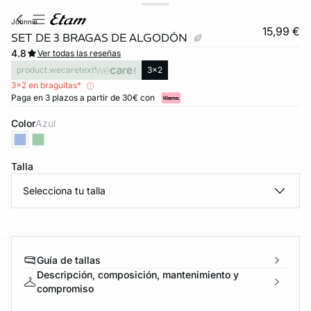
johnnie
15,99 €
SET DE 3 BRAGAS DE ALGODÓN
4.8
Ver todas las reseñas
product.wecaretext
3x2
3x2 en braguitas*
Paga en 3 plazos a partir de 30€ con
Color
azul
Talla
FORT INVISIBLE
Selecciona tu talla
ubrir
Guía de tallas
ard
question
Descripción, composición, mantenimiento y
compromiso