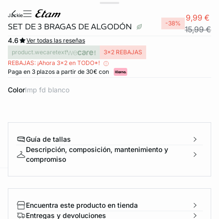
jackie
9,99 €
-38%
SET DE 3 BRAGAS DE ALGODÓN
15,99 €
4.6
Ver todas las reseñas
product.wecaretext
3x2 REBAJAS
REBAJAS: ¡Ahora 3x2 en TODO*!
Paga en 3 plazos a partir de 30€ con
Color
imp fd blanco
Guía de tallas
Descripción, composición, mantenimiento y
compromiso
ard
question
Encuentra este producto en tienda
Entregas y devoluciones