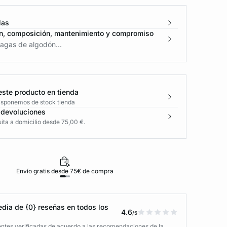
las
n, composición, mantenimiento y compromiso
agas de algodón...
este producto en tienda
disponemos de stock tienda
 devoluciones
ita a domicilio desde 75,00 €.
Envío gratis desde 75€ de compra
D
dia de {0} reseñas en todos los
4.6
/5
entes verificadas de acuerdo a las recomendaciones de la