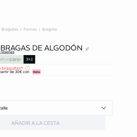
Braguitas
Formas
Braguita
3 BRAGAS DE ALGODÓN
s reseñas
xt
3x2
 braguitas*
partir de 30€ con
alla
AÑADIR A LA CESTA