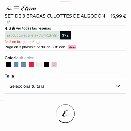
john
SET DE 3 BRAGAS CULOTTES DE ALGODÓN
15,99 €
4.6
Ver todas las reseñas
product.wecaretext
3x2
3x2 en braguitas*
Paga en 3 plazos a partir de 30€ con
Color
multicolor
Talla
Selecciona tu talla
ard
question