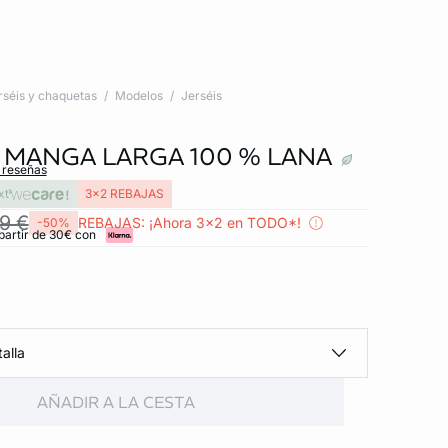
rséis y chaquetas
Modelos
Jerséis
 MANGA LARGA 100 % LANA
s reseñas
xt
3x2 REBAJAS
9 €
REBAJAS: ¡Ahora 3x2 en TODO*!
-50%
partir de 30€ con
alla
AÑADIR A LA CESTA