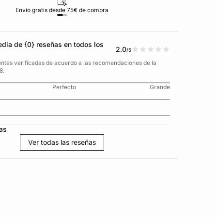
Envío gratis desde 75€ de compra
D
dia de {0} reseñas en todos los
2.0
/5
entes verificadas de acuerdo a las recomendaciones de la
8.
Perfecto
Grande
as
Ver todas las reseñas