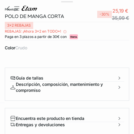
penelope
25,19 €
-30%
POLO DE MANGA CORTA
35,99 €
3x2 REBAJAS
REBAJAS: ¡Ahora 3x2 en TODO*!
Paga en 3 plazos a partir de 30€ con
Color
crudo
Guía de tallas
Descripción, composición, mantenimiento y
compromiso
ard
question
Encuentra este producto en tienda
Entregas y devoluciones