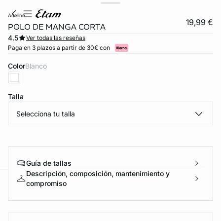
adeline
19,99 €
POLO DE MANGA CORTA
4.5
Ver todas las reseñas
Paga en 3 plazos a partir de 30€ con
Color
blanco
Talla
Selecciona tu talla
FORT INVISIBLE
ubrir
Guía de tallas
Descripción, composición, mantenimiento y
compromiso
ard
question