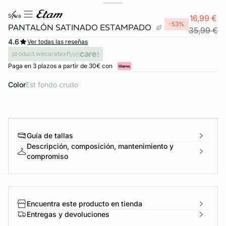
sylva
16,99 €
-53%
PANTALÓN SATINADO ESTAMPADO
35,99 €
4.6
Ver todas las reseñas
product.wecaretext
Paga en 3 plazos a partir de 30€ con
Color
est fondo crudo
Guía de tallas
Descripción, composición, mantenimiento y
compromiso
ard
question
Encuentra este producto en tienda
Entregas y devoluciones