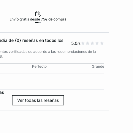
Envío gratis desde 75€ de compra
D
dia de {0} reseñas en todos los
5.0
/5
entes verificadas de acuerdo a las recomendaciones de la
8.
Perfecto
Grande
as
Ver todas las reseñas