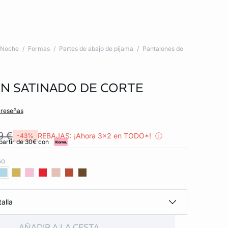
Noche
Formas
Partes de abajo de pijama
Pantalones de
N SATINADO DE CORTE
 reseñas
9 €
REBAJAS: ¡Ahora 3x2 en TODO*!
-43%
partir de 30€ con
so
alla
AÑADIR A LA CESTA