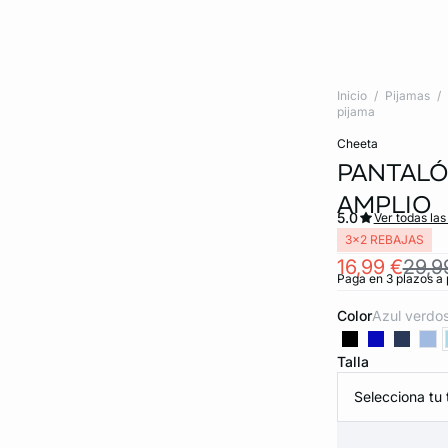
Inicio
Pijamas
pijama
cheeta
PANTALÓ
AMPLIO
5.0
Ver todas las
3x2 REBAJAS
16,99 €
29,9
Paga en 3 plazos a 
Color
azul verdo
Talla
Selecciona tu t