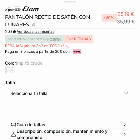
a palma imp
25,19 €
PANTALÓN RECTO DE SATÉN CON
-30%
35,99 €
LUNARES
2.0
Ver todas las reseñas
product.wecaretext
3x2 REBAJAS
REBAJAS: ¡Ahora 3x2 en TODO*!
Paga en 3 plazos a partir de 30€ con
Color
imp fd crudo
Talla
Selecciona tu talla
ard
question
Guía de tallas
Descripción, composición, mantenimiento y
compromiso