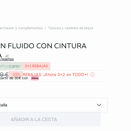
achwear y complementos
Túnicas y vestidos de playa
N FLUIDO CON CINTURA
A
s reseñas
xt
3x2 REBAJAS
9 €
REBAJAS: ¡Ahora 3x2 en TODO*!
-23%
partir de 30€ con
alla
AÑADIR A LA CESTA