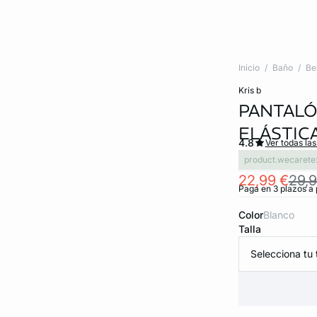
Inicio
Baño
Be
kris b
PANTALÓ
ELÁSTIC
4.8
Ver todas la
product.wecarete
22,99 €
29,9
Paga en 3 plazos a 
Color
blanco
Talla
Selecciona tu t