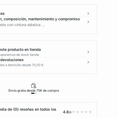
las
n, composición, mantenimiento y compromiso
ido con cintura elástica ...
este producto en tienda
disponemos de stock tienda
 devoluciones
ita a domicilio desde 75,00 €.
Envío gratis desde 75€ de compra
D
dia de {0} reseñas en todos los
4.8
/5