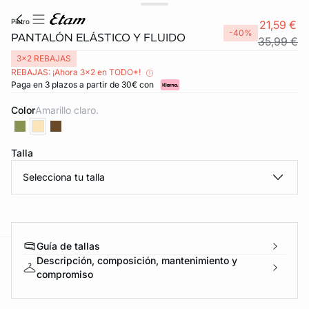
pietro
21,59 €
-40%
PANTALÓN ELÁSTICO Y FLUIDO
35,99 €
3x2 REBAJAS
REBAJAS: ¡Ahora 3x2 en TODO*!
Paga en 3 plazos a partir de 30€ con
Color
amarillo claro.
Talla
Selecciona tu talla
Guía de tallas
Descripción, composición, mantenimiento y
ard
question
compromiso