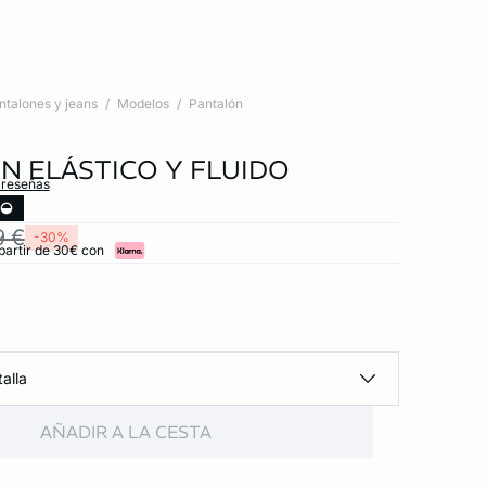
ntalones y jeans
Modelos
Pantalón
N ELÁSTICO Y FLUIDO
 reseñas
9 €
-30%
partir de 30€ con
alla
AÑADIR A LA CESTA