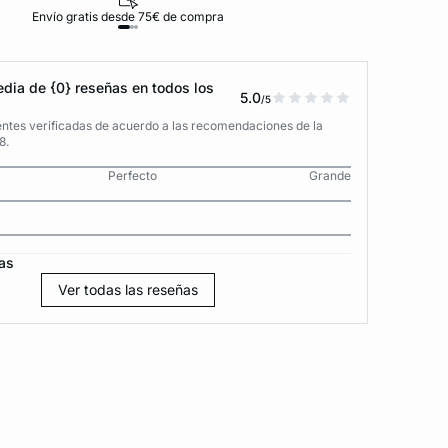
Envío gratis desde 75€ de compra
D
dia de {0} reseñas en todos los
5.0
/5
entes verificadas de acuerdo a las recomendaciones de la
8.
Perfecto
Grande
as
Ver todas las reseñas