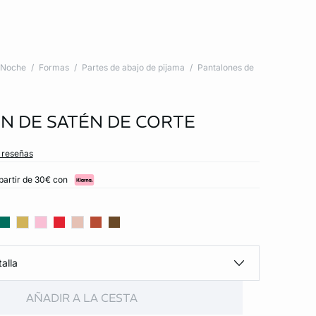
Noche
Formas
Partes de abajo de pijama
Pantalones de
N DE SATÉN DE CORTE
s reseñas
partir de 30€ con
alla
AÑADIR A LA CESTA