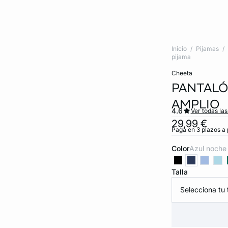
Inicio
Pijamas
pijama
cheeta
PANTALÓ
AMPLIO
4.6
Ver todas la
29,99 €
Paga en 3 plazos a 
Color
azul noche
Talla
Selecciona tu t