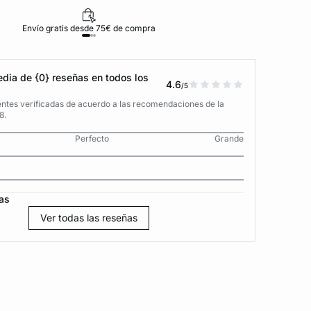
Envío gratis desde 75€ de compra
D
dia de {0} reseñas en todos los
4.6
/5
entes verificadas de acuerdo a las recomendaciones de la
8.
Perfecto
Grande
as
Ver todas las reseñas