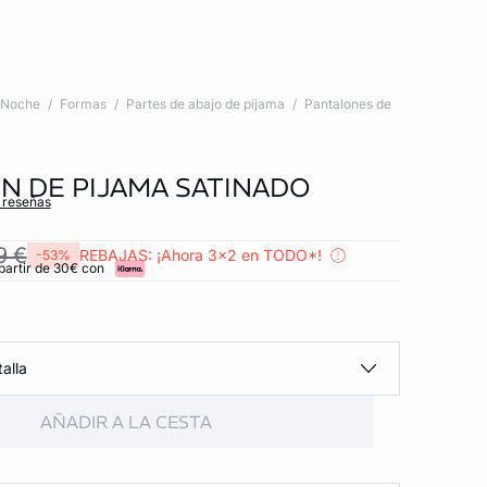
Noche
Formas
Partes de abajo de pijama
Pantalones de
N DE PIJAMA SATINADO
s reseñas
9 €
REBAJAS: ¡Ahora 3x2 en TODO*!
-53%
partir de 30€ con
alla
AÑADIR A LA CESTA