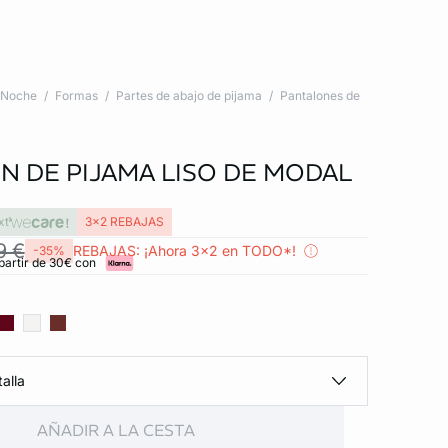
Noche
Formas
Partes de abajo de pijama
Pantalones de
N DE PIJAMA LISO DE MODAL
xt
3x2 REBAJAS
9 €
REBAJAS: ¡Ahora 3x2 en TODO*!
-35%
partir de 30€ con
alla
AÑADIR A LA CESTA