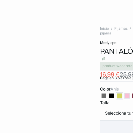
Inicio
Pijamas
pijama
mody spe
PANTALÓ
product.wecarete
16,99 €
25,9
Paga en 3 plazos a 
Color
anis
Talla
Selecciona tu t