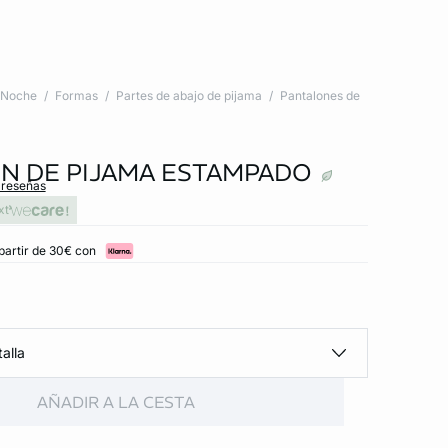
Noche
Formas
Partes de abajo de pijama
Pantalones de
N DE PIJAMA ESTAMPADO
 reseñas
xt
partir de 30€ con
alla
AÑADIR A LA CESTA