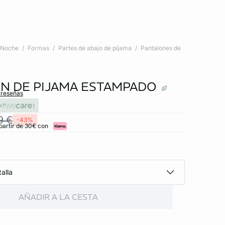
Noche
Formas
Partes de abajo de pijama
Pantalones de
N DE PIJAMA ESTAMPADO
 reseñas
xt
9 €
-43%
partir de 30€ con
alla
AÑADIR A LA CESTA