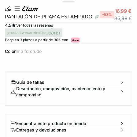
lian
16,99 €
-53%
PANTALÓN DE PIJAMA ESTAMPADO
35,99 €
4.5
Ver todas las reseñas
product.wecaretext
Paga en 3 plazos a partir de 30€ con
Color
imp fd crudo
Guía de tallas
Descripción, composición, mantenimiento y
compromiso
ard
question
Encuentra este producto en tienda
Entregas y devoluciones