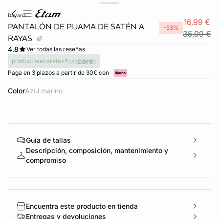
dayana
16,99 €
PANTALÓN DE PIJAMA DE SATÉN A
-53%
35,99 €
RAYAS
4.8
Ver todas las reseñas
product.wecaretext
Paga en 3 plazos a partir de 30€ con
Color
azul marino
Guía de tallas
Descripción, composición, mantenimiento y
compromiso
ard
question
Encuentra este producto en tienda
Entregas y devoluciones