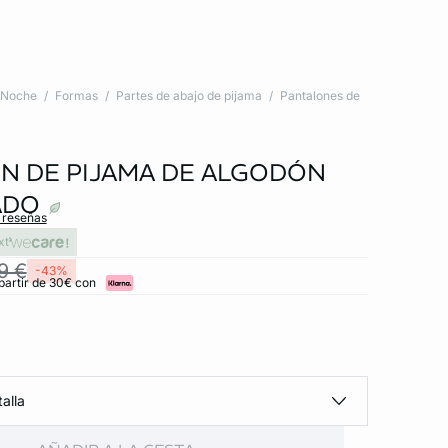
Noche
Formas
Partes de abajo de pijama
Pantalones de
N DE PIJAMA DE ALGODÓN
ADO
s reseñas
xt
9 €
-43%
partir de 30€ con
alla