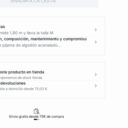
AÑADIR A LA CESTA
las
ide 1,80 m y lleva la talla M
n, composición, mantenimiento y compromiso
e pijama de algodón acanalado...
este producto en tienda
disponemos de stock tienda
 devoluciones
ita a domicilio desde 75,00 €.
Envío gratis desde 75€ de compra
D