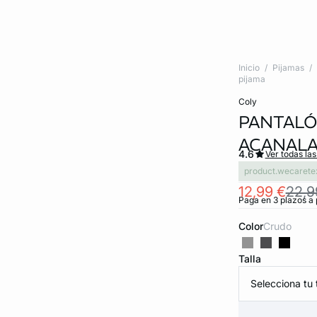
Inicio
Pijamas
pijama
coly
PANTALÓ
ACANAL
4.6
Ver todas la
product.wecarete
12,99 €
22,9
Paga en 3 plazos a 
Color
crudo
Talla
Selecciona tu t